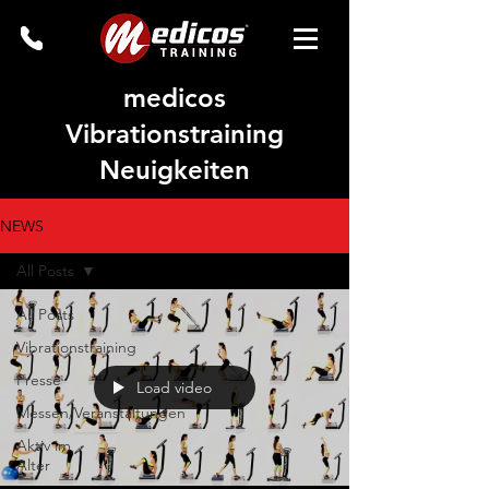
medicos
Vibrationstraining
Neuigkeiten
NEWS
All Posts
All Posts
Vibrationstraining
Presse
Load video
Messen/Veranstaltungen
Aktiv im
Alter