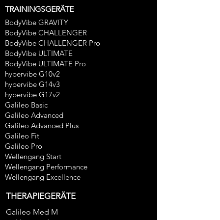
TRAININGSGERÄTE
BodyVibe GRAVITY
BodyVibe CHALLENGER
BodyVibe CHALLENGER Pro
BodyVibe ULTIMATE
BodyVibe ULTIMATE Pro
hypervibe G10v2
hypervibe G14v3
hypervibe G17v2
Galileo Basic
Galileo Advanced
Galileo Advanced Plus
Galileo Fit
Galileo Pro
Wellengang Start
Wellengang Performance
Wellengang Excellence
THERAPIEGERÄTE
Galileo Med M