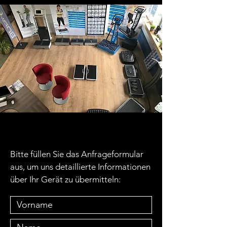
Senden Sie uns jetzt Ihre
Anfrage
Bitte füllen Sie das Anfrageformular
aus, um uns detaillierte Informationen
über Ihr Gerät zu übermitteln: