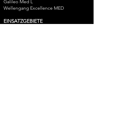
Galileo Med L
Wellengang Excellence MED
EINSATZGEBIETE
Vibrationstraining zu Hause
Fit & Aktiv im Alter
Vibrationstraining im Fitnessbereich
Vibrationstraining im Leistungssport
Vibrationstherapie
Vibrationstraining zur Firmenfitness
ZUBEHÖR
BodyVibe Visual Coach
BodyVibe COACHING
BodyVibe STEP
BodyVibe Straps
NEUIGKEITEN
SERVICE