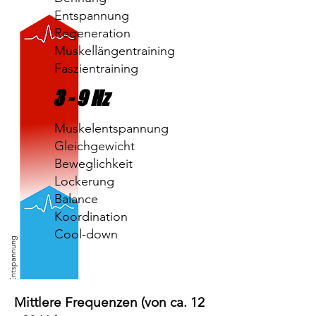
Entspannung
Regeneration
Muskellängentraining
Faszientraining
3 - 9 Hz
Muskelentspannung
Gleichgewicht
Beweglichkeit
Lockerung
Balance
Koordination
Cool-down
reflexbasierte Kontraktion und Entspannung
Mittlere Frequenzen (von ca. 12