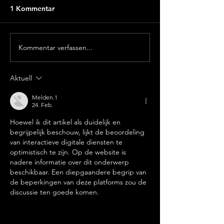
1 Kommentar
Kommentar verfassen...
Fantastische Beauty
medicos
endet und Ulm wartet
Vibrationstraini
schon
der Beauty in D
Aktuell
Melden.1
24. Feb.
Hoewel ik dit artikel als duidelijk en 
begrijpelijk beschouw, lijkt de beoordeling 
van interactieve digitale diensten te 
optimistisch te zijn. Op de website is 
nadere informatie over dit onderwerp 
beschikbaar. Een diepgaandere begrip van 
de beperkingen van deze platforms zou de 
discussie ten goede komen.