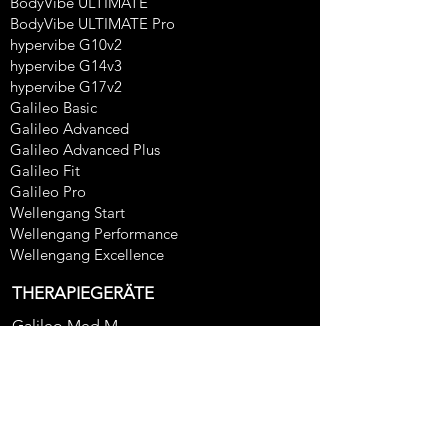
BodyVibe ULTIMATE
BodyVibe ULTIMATE Pro
hypervibe G10v2
hypervibe G14v3
hypervibe G17v2
Galileo Basic
Galileo Advanced
Galileo Advanced Plus
Galileo Fit
Galileo Pro
Wellengang Start
Wellengang Performance
Wellengang Excellence
THERAPIEGERÄTE
Galileo Med M
Galileo Med L
Wellengang Excellence MED
EINSATZGEBIETE
Vibrationstraining zu Hause