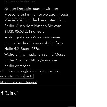
Beckenbodentraining
Neben Dornbirn starten wir den 
Kundenmeinungen
Messeherbst mit einer weiteren neuen 
Muskelaufbau
Messe, nämlich der bekannten ifa in 
Berlin. Auch dort können Sie vom  
31.08.-05.09.2018 unsere 
leistungsstarken Vibrationstrainer 
testen. Sie finden uns auf der ifa in 
Halle 4.2, Stand 237a.
Weitere Informationen zur ifa Messe 
finden Sie hier: https://www.ifa-
berlin.com/de/
vibrationstraining
vibrationsplatte
messe
veranstaltung
ifa
berlin
Messen/Veranstaltungen