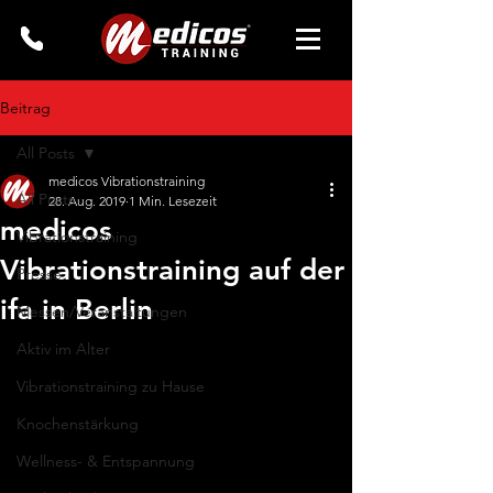
Beitrag
All Posts
medicos Vibrationstraining
All Posts
28. Aug. 2019
1 Min. Lesezeit
medicos
Vibrationstraining
Vibrationstraining auf der
Presse
ifa in Berlin
Messen/Veranstaltungen
Aktiv im Alter
Vibrationstraining zu Hause
Knochenstärkung
Wellness- & Entspannung