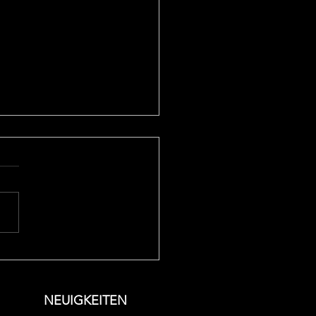
durchgerüttelt mit
ationstraining
NEUIGKEITEN