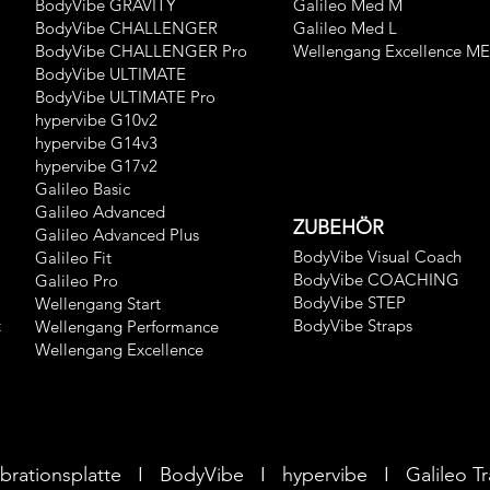
BodyVibe GRAVITY
Galileo Med M
BodyVibe CHALLENGER
Galileo Med L
BodyVibe CHALLENGER Pro
Wellengang Excellence M
BodyVibe ULTIMATE
BodyVibe ULTIMATE Pro
hypervibe G10v2
hypervibe G14v3
hypervibe G17v2
Galileo Basic
Galileo Advanced
ZUBEHÖR
Galileo Advanced Plus
BodyVibe Visual Coach
Galileo Fit
BodyVibe COACHING
Galileo Pro
BodyVibe STEP
Wellengang Start
t
BodyVibe Straps
Wellengang Performance
Wellengang Excellence
 Vibrationsplatte I BodyVibe I hypervibe I Galileo 