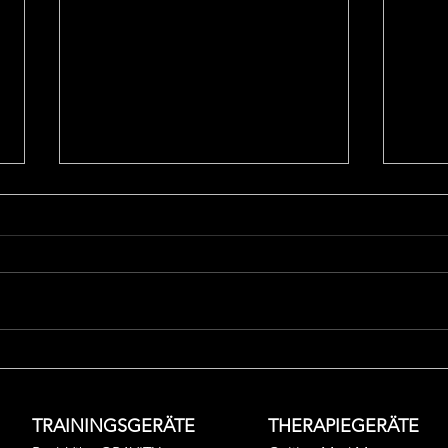
Die Evolution des
Gut 
Vibrationstrainings -
Vibr
Historische Wurzeln und
TRAININGSGERÄTE
THERAPIEGERÄTE
moderne Anwendungen