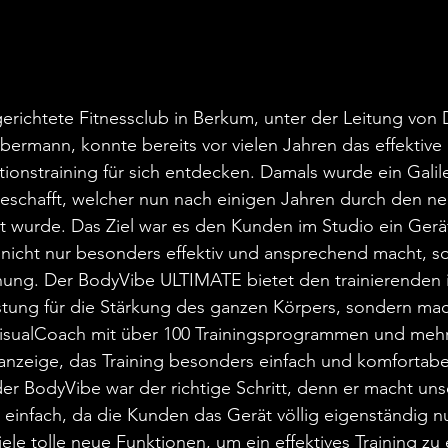
gerichtete Fitnessclub in Berkum, unter der Leitung von
bermann, konnte bereits vor vielen Jahren das effektive
tionstraining für sich entdecken. Damals wurde ein Galil
geschafft, welcher nun nach einigen Jahren durch den n
 wurde. Das Ziel war es den Kunden im Studio ein Gerät
 nicht nur besonders effektiv und ansprechend macht, s
nung. Der BodyVibe ULTIMATE bietet den trainierenden i
stung für die Stärkung des ganzen Körpers, sondern mac
VisualCoach mit über 100 Trainingsprogrammen und mehr 
anzeige, das Training besonders einfach und komfortabe
der BodyVibe war der richtige Schritt, denn er macht uns
r einfach, da die Kunden das Gerät völlig eigenständig 
iele tolle neue Funktionen, um ein effektives Training zu