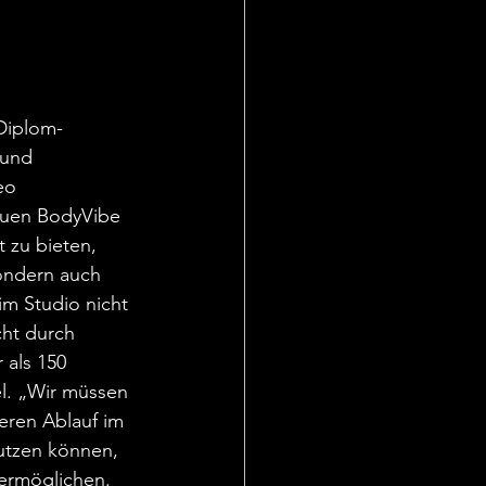
 Diplom-
 und 
eo 
euen BodyVibe 
 zu bieten, 
ondern auch 
m Studio nicht 
ht durch 
als 150 
l. „Wir müssen 
eren Ablauf im 
nutzen können, 
 ermöglichen. 