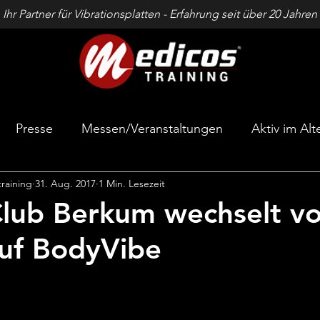
Ihr Partner für Vibrationsplatten - Erfahrung seit über 20 Jahren
Presse
Messen/Veranstaltungen
Aktiv im Alt
training
31. Aug. 2017
1 Min. Lesezeit
Knochenstärkung
Wellness- & Entspannung
Club Berkum wechselt v
auf BodyVibe
kelaufbau