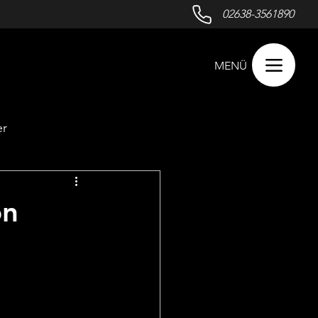
02638-3561890
MENÜ
er
Beckenbodentraining
on