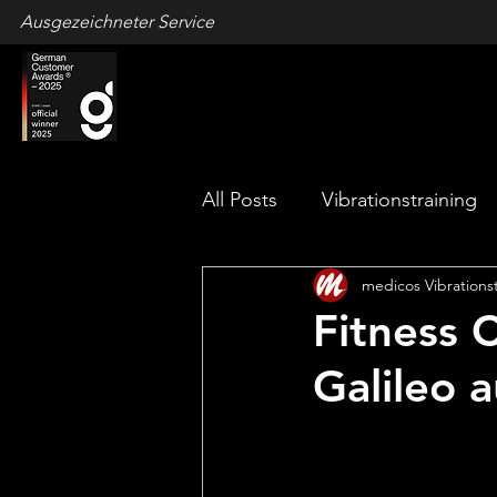
Ausgezeichneter Service
All Posts
Vibrationstraining
medicos Vibrations
Vibrationstraining zu Hause
Fitness 
Galileo 
Kundenmeinungen
Mus