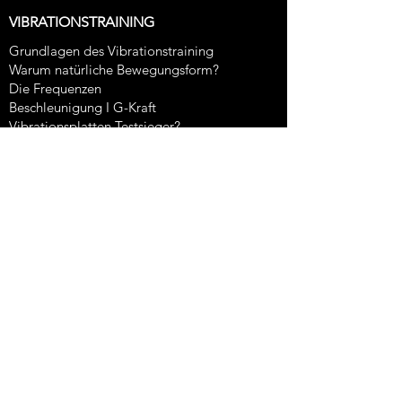
VIBRATIONSTRAINING
Grundlagen des Vibrationstraining
Warum natürliche Bewegungsform?
Die Frequenzen
Beschleunigung I G-Kraft
Vibrationsplatten Testsieger?
Der richtige Vibrationstrainer
TRAININGSGERÄTE
BodyVibe GRAVITY
BodyVibe CHALLENGER
BodyVibe CHALLENGER Pro
BodyVibe ULTIMATE
BodyVibe ULTIMATE Pro
hypervibe G10v2
hypervibe G14v3
hypervibe G17v2
Galileo Basic
Galileo Advanced
Galileo Advanced Plus