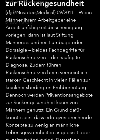
Beckenbodentraining
zur Rückengesundheit
Kundenmeinungen
(djd/Novotec Medical) 09/2011 – Wenn 
Männer ihrem Arbeitgeber eine 
Muskelaufbau
Arbeitsunfähigkeitsbescheinigung 
vorlegen, dann ist laut Stiftung 
Männergesundheit Lumbago oder 
Dorsalgie – beides Fachbegriffe für 
Rückenschmerzen – die häufigste 
Diagnose. Zudem führen 
Rückenschmerzen beim vermeintlich 
starken Geschlecht in vielen Fällen zur 
krankheitsbedingten Frühberentung. 
Dennoch werden Präventionsangebote 
zur Rückengesundheit kaum von 
Männern genutzt. Ein Grund dafür 
könnte sein, dass erfolgversprechende 
Konzepte zu wenig an männliche 
Lebensgewohnheiten angepasst oder 
zu zeitaufwändig sind. Betroffene 